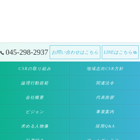
045-298-2937
お問い合わせはこちら
LINEはこちら
CSRの取り組み
地域志向CSR方針
論理行動規範
関連法令
会社概要
代表挨拶
ビジョン
事業案内
求める人物像
採用Q&A